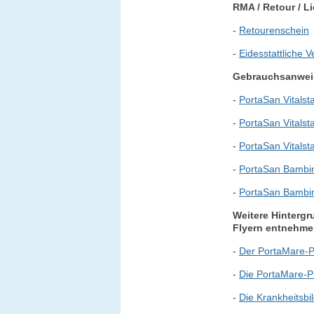
RMA / Retour / L
-
Retourenschein
-
Eidesstattliche 
Gebrauchsanwe
-
PortaSan Vitalst
-
PortaSan Vitalst
-
PortaSan Vitalst
-
PortaSan Bambin
-
PortaSan Bambin
Weitere Hinterg
Flyern entnehme
-
Der PortaMare-P
-
Die PortaMare-P
-
Die Krankheitsbi