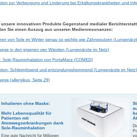
tion zur Verbeugung und Linderung bei Erkältungskrankheiten und Inf
 unsere innovativen Produkte Gegenstand medialer Berichterstat
den Sie einen Auszug aus unseren Medienresonanzen:
eren von Sole im Winter genau so wichtig wie Zähneputzen (Lungenärzt
mwege in den eigenen vier Wänden (Lungenärzte im Netz)
en: Sole-Rauminhalation von PortaMare (COMED)
tion: Schleimlösend und entzündungshemmend (Lungenärzte im Netz
ege (allergikus, Seite 29)
Inhalieren ohne Maske:
S
a
Mehr Lebensqualität für
b
Patienten mit
A
Atemwegserkrankungen dank
Di
Sole-Rauminhalation
Po
Eine gute Nachricht für Millionen
vo