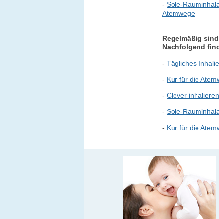
-
Sole-Rauminhala
Atemwege
Regelmäßig sind
Nachfolgend fin
-
Tägliches Inhali
-
Kur für die Ate
-
Clever inhalier
-
Sole-Rauminhala
-
Kur für die Atemw