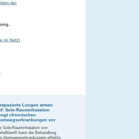
ekten der
tung.
e im Netz)
)
trapazierte Lungen atmen
uf: Sole-Rauminhalation
eugt chronischen
temwegserkrankungen vor
e Sole-Rauminhalation von
rtaMare® kann die Behandlung
n Atemwegserkrankungen effektiv