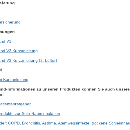
ieferung
Versicherung
isungen
and V3
and V3 Kurzanleitung
and V3 Kurzanleitung (2. Lüfter)
i
i Kurzanleitung
rund-Informationen zu unseren Produkten können Sie auch unsere
n:
atientenratgeber
rodukte zur Sole-Rauminhalation
lder: COPD, Bronchitis, Asthma, Atemwegsinfekte, trockene Schleimhäu