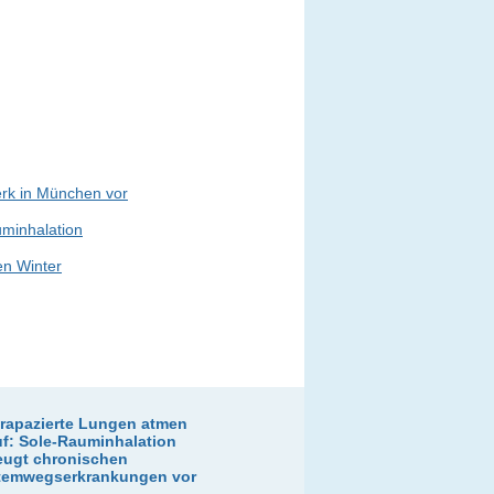
erk in München vor
uminhalation
en Winter
trapazierte Lungen atmen
uf: Sole-Rauminhalation
eugt chronischen
temwegserkrankungen vor